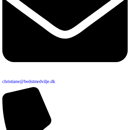
christiane@bedstmedvilje.dk