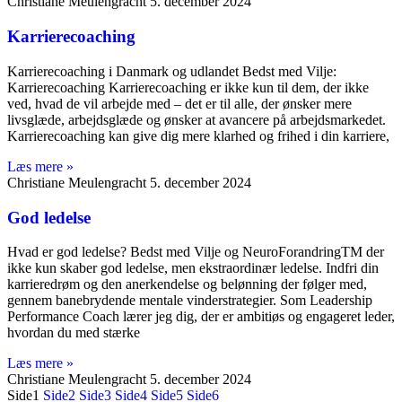
Christiane Meulengracht
5. december 2024
Karrierecoaching
Karrierecoaching i Danmark og udlandet Bedst med Vilje:
Karrierecoaching Karrierecoaching er ikke kun til dem, der ikke
ved, hvad de vil arbejde med – det er til alle, der ønsker mere
livsglæde, arbejdsglæde og ønsker at avancere på arbejdsmarkedet.
Karrierecoaching kan give dig mere klarhed og frihed i din karriere,
Læs mere »
Christiane Meulengracht
5. december 2024
God ledelse
Hvad er god ledelse? Bedst med Vilje og NeuroForandringTM der
ikke kun skaber god ledelse, men ekstraordinær ledelse. Indfri din
karrieredrøm og den anerkendelse og belønning der følger med,
gennem banebrydende mentale vinderstrategier. Som Leadership
Performance Coach lærer jeg dig, der er ambitiøs og engageret leder,
hvordan du med stærke
Læs mere »
Christiane Meulengracht
5. december 2024
Side
1
Side
2
Side
3
Side
4
Side
5
Side
6