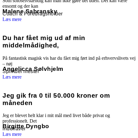
Som soloselvstændig kan man ikke gøre det uden. Det kan være
ensomt og der kan
Malene Sabransky
Coach & Foredragsholder
Læs mere
Du har fået mig ud af min
middelmådighed,
På fantastisk magisk vis har du fået mig ført ind på erhvervslivets vej
– nøj
Angelicca Sølvhjelm
Spirituel mester
Læs mere
Jeg gik fra 0 til 50.000 kroner om
måneden
Jeg er blevet helt klar i mit mål med livet både privat og
professionelt. Det
Birgitte Dyngbo
Indehaver
Læs mere