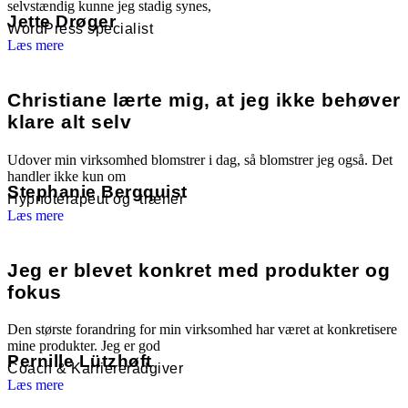
selvstændig kunne jeg stadig synes,
Jette Drøger
WordPress specialist
Læs mere
Christiane lærte mig, at jeg ikke behøver
klare alt selv
Udover min virksomhed blomstrer i dag, så blomstrer jeg også. Det
handler ikke kun om
Stephanie Bergquist
Hypnoterapeut og -træner
Læs mere
Jeg er blevet konkret med produkter og
fokus
Den største forandring for min virksomhed har været at konkretisere
mine produkter. Jeg er god
Pernille Lützhøft
Coach & Karriererådgiver
Læs mere