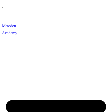
Videre
.
til
indhold
Metoden
Academy