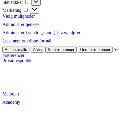
Statistikker
Marketing
Marketing
Vælg muligheder
Administrer tjenester
Administrer {vendor_count} leverandører
Læs mere om disse formål
Se
Accepter alle
Afvis
Se præferencer
Gem præferencer
præferencer
Privatlivspolitik
Videre
.
til
indhold
Metoden
Academy