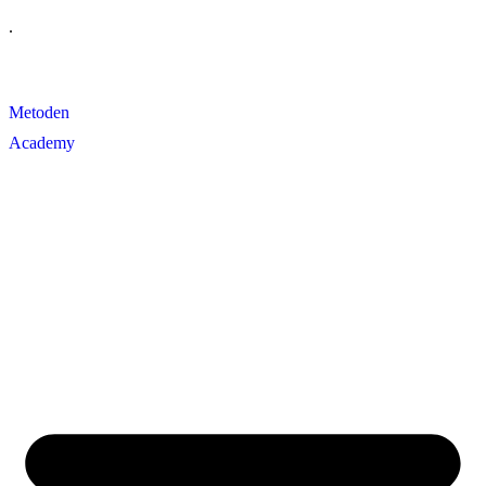
Videre
.
til
indhold
Metoden
Academy