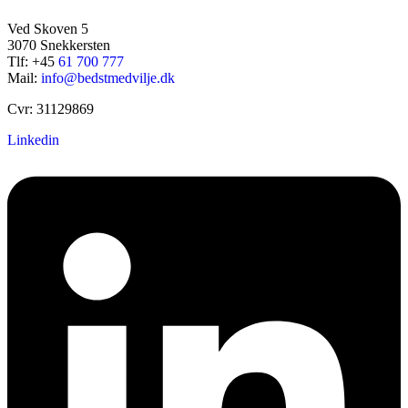
Ved Skoven 5
3070 Snekkersten
Tlf: +45
61 700 777
Mail:
info@bedstmedvilje.dk
Cvr: 31129869
Linkedin