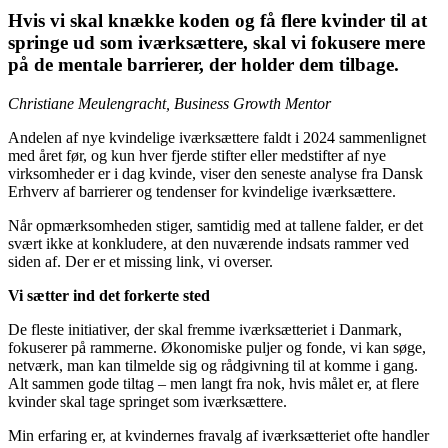
Hvis vi skal knække koden og få flere kvinder til at
springe ud som iværksættere, skal vi fokusere mere
på de mentale barrierer, der holder dem tilbage.
Christiane Meulengracht, Business Growth Mentor
Andelen af nye kvindelige iværksættere faldt i 2024 sammenlignet
med året før, og kun hver fjerde stifter eller medstifter af nye
virksomheder er i dag kvinde, viser den seneste analyse fra Dansk
Erhverv af barrierer og tendenser for kvindelige iværksættere.
Når opmærksomheden stiger, samtidig med at tallene falder, er det
svært ikke at konkludere, at den nuværende indsats rammer ved
siden af. Der er et missing link, vi overser.
Vi sætter ind det forkerte sted
De fleste initiativer, der skal fremme iværksætteriet i Danmark,
fokuserer på rammerne. Økonomiske puljer og fonde, vi kan søge,
netværk, man kan tilmelde sig og rådgivning til at komme i gang.
Alt sammen gode tiltag – men langt fra nok, hvis målet er, at flere
kvinder skal tage springet som iværksættere.
Min erfaring er, at kvindernes fravalg af iværksætteriet ofte handler