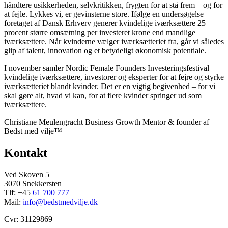
håndtere usikkerheden, selvkritikken, frygten for at stå frem – og for
at fejle. Lykkes vi, er gevinsterne store. Ifølge en undersøgelse
foretaget af Dansk Erhverv generer kvindelige iværksættere 25
procent større omsætning per investeret krone end mandlige
iværksættere. Når kvinderne vælger iværksætteriet fra, går vi således
glip af talent, innovation og et betydeligt økonomisk potentiale.
I november samler Nordic Female Founders Investeringsfestival
kvindelige iværksættere, investorer og eksperter for at fejre og styrke
iværksætteriet blandt kvinder. Det er en vigtig begivenhed – for vi
skal gøre alt, hvad vi kan, for at flere kvinder springer ud som
iværksættere.
Christiane Meulengracht Business Growth Mentor & founder af
Bedst med vilje™
Kontakt
Ved Skoven 5
3070 Snekkersten
Tlf: +45
61 700 777
Mail:
info@bedstmedvilje.dk
Cvr: 31129869