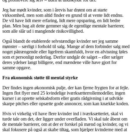
Jeg har mødt kvinder, som i årevis har drømt om at starte
virksomhed, men som altid finder en grund til at vente lidt endnu.
De vil have lidt mere erfaring, lidt mere opsparing, en lidt bedre
plan. Men bag alt dette gemmer sig de egentlige mentale barrierer,
som alle slår ud i manglende risikovillighed.
Også blandt de etablerede selvstændige kvinder ser jeg samme
mønster – særligt i forhold til salg. Mange af dem forbinder salg med
noget påtrængende eller ligefrem skamfuldt, hvor en afvisning føles
som et personligt nederlag. Derfor undgår de salget – eller sælger
deres ydelser langt billigere, end mændene ville have gjort for
samme opgave.
Fra økonomisk støtte til mental styrke
Der findes ingen økonomisk pulje, der kan fjerne frygten for at fejle.
Ingen flot flyer med 25 kvindelige iværksætterrollemodeller, ingen
kurser i at oprette selskabsform eller gratis rådgivning i at udvikle
skarpe pitches eller opsætte gode annoncer, som kan knække koden.
Hvis vi virkelig vil have flere kvinder ind i iværksætteriet, skal vi
turde tale om det, der ligger under overfladen. Vi skal tale åbent om
de mentale barrierer, om at der er forskel på mænd og kvinder, og vi
skal fokusere på også at skabe tiltag, som hjælper kvinderne med at