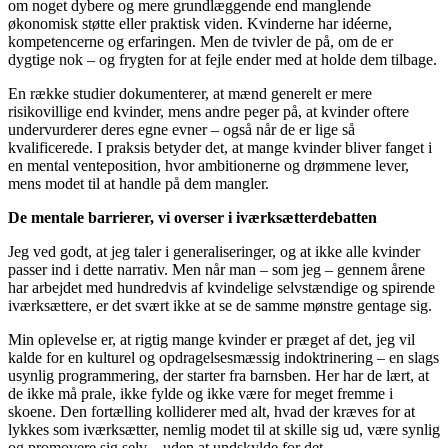
om noget dybere og mere grundlæggende end manglende
økonomisk støtte eller praktisk viden. Kvinderne har idéerne,
kompetencerne og erfaringen. Men de tvivler de på, om de er
dygtige nok – og frygten for at fejle ender med at holde dem tilbage.
En række studier dokumenterer, at mænd generelt er mere
risikovillige end kvinder, mens andre peger på, at kvinder oftere
undervurderer deres egne evner – også når de er lige så
kvalificerede. I praksis betyder det, at mange kvinder bliver fanget i
en mental venteposition, hvor ambitionerne og drømmene lever,
mens modet til at handle på dem mangler.
De mentale barrierer, vi overser i iværksætterdebatten
Jeg ved godt, at jeg taler i generaliseringer, og at ikke alle kvinder
passer ind i dette narrativ. Men når man – som jeg – gennem årene
har arbejdet med hundredvis af kvindelige selvstændige og spirende
iværksættere, er det svært ikke at se de samme mønstre gentage sig.
Min oplevelse er, at rigtig mange kvinder er præget af det, jeg vil
kalde for en kulturel og opdragelsesmæssig indoktrinering – en slags
usynlig programmering, der starter fra barnsben. Her har de lært, at
de ikke må prale, ikke fylde og ikke være for meget fremme i
skoene. Den fortælling kolliderer med alt, hvad der kræves for at
lykkes som iværksætter, nemlig modet til at skille sig ud, være synlig
og promovere sig selv – uden at undskylde for det.