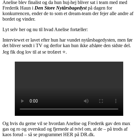
Anelise blev finalist og da hun huj-hej bliver sat i team med med
Frederik Haun i
Den Store Nytårsbagedyst
på dagen for
konkurrencen, ender de to som et dream-team der fejer alle andre af
bordet og vinder.
Lyt selv her og nu til hvad Anelise fortæller:
Interviewet er lavet efter hun har vundet nytårsbagedysten, men før
det bliver sendt i TV og derfor kan hun ikke afsløre den sidste del.
Jeg fik dog lov til at se trofæet ⭐️.
Og hvis du gerne vil se hvordan Anelise og Frederik gav den max
gas og ro og overskud og fjernede al tvivl om, at de – på trods af
kaos forud – så se programmet HER på DR.dk.