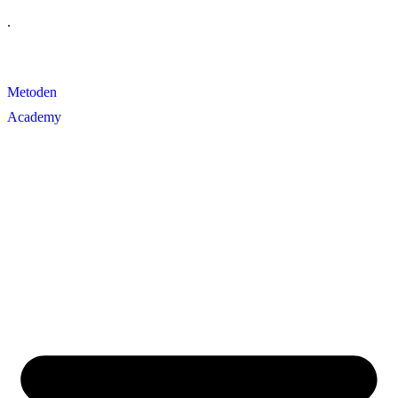
Videre
.
til
indhold
Metoden
Academy