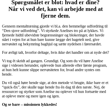
Spørgsmålet er blot: hvad er dine?
Når vi ved det, kan vi arbejde med at
fjerne dem.
Gennem mentaltræning gjorde vi bl.a. den hemmelige udfordring til
“Den sjove udfordring”. Vi styrkede Anelises tro på at lykkes. Vi
fjernede hidtil ubevidste begrænsninger og blokeringer, der havde
stået i vejen for at hun bare kunne lægge det bagetelt ned, give
nervøsitet og bekymring baghjul og sætte nydelsen i førersædet.
For ærligt talt, hvorfor deltage, hvis ikke det handler om at nyde det?
Vi tog ét skridt ad gangen. Grundigt. Og som du vil høre Anelise
sige i videoen herunder, oplevede hun allerede efter første program,
at hun helt kunne slippe nervøsiteten for, hvad andre syntes om
hende.
Du vil også høre hende sige, at den metode vi brugte, ikke bare er et
“quick-fix”, der skulle tage hende fra én dag til den næste. Nej, de
ressourcer og styrker som Anelise nu oplever vil hun fortsætte med
at opleve mere og mere igen og igen.
Og se bare – missionen lykkedes!